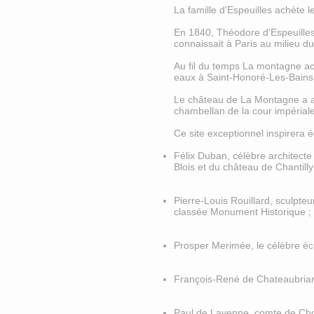
La famille d'Espeuilles achète
En 1840, Théodore d'Espeuilles f
connaissait à Paris au milieu du
Au fil du temps La montagne ac
eaux à Saint-Honoré-Les-Bain
Le château de La Montagne a ains
chambellan de la cour impériale
Ce site exceptionnel inspirera 
Félix Duban, célèbre architecte 
Blois et du château de Chantilly
Pierre-Louis Rouillard, sculpte
classée Monument Historique
Prosper Merimée, le célèbre écri
François-René de Chateaubrian
Paul de Lavenne, comte de Chou