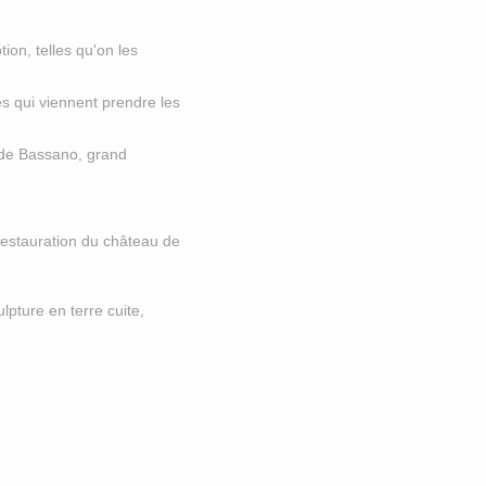
ion, telles qu'on les
s qui viennent prendre les
c de Bassano, grand
a restauration du château de
lpture en terre cuite,
.