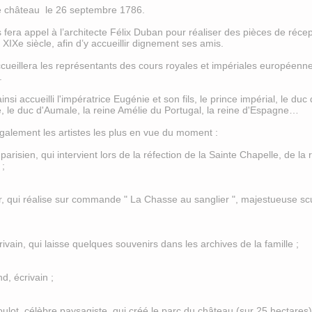
 le château le 26 septembre 1786.
era appel à l’architecte Félix Duban pour réaliser des pièces de récept
 XIXe siècle, afin d’y accueillir dignement ses amis.
cueillera les représentants des cours royales et impériales européenne
s.
i accueilli l'impératrice Eugénie et son fils, le prince impérial, le du
, le duc d'Aumale, la reine Amélie du Portugal, la reine d'Espagne…
également les artistes les plus en vue du moment :
parisien, qui intervient lors de la réfection de la Sainte Chapelle, de l
 ;
ur, qui réalise sur commande " La Chasse au sanglier ", majestueuse scu
 ;
vain, qui laisse quelques souvenirs dans les archives de la famille ;
d, écrivain ;
lot, célèbre paysagiste, qui créé le parc du château (sur 25 hectares)