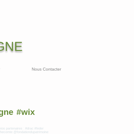
GNE
r
Nous Contacter
gne
#wix