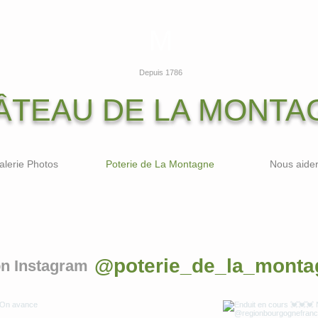
M
Depuis 1786
ÂTEAU DE LA MONTA
alerie Photos
Poterie de La Montagne
Nous aide
@poterie_de_la_monta
on Instagram