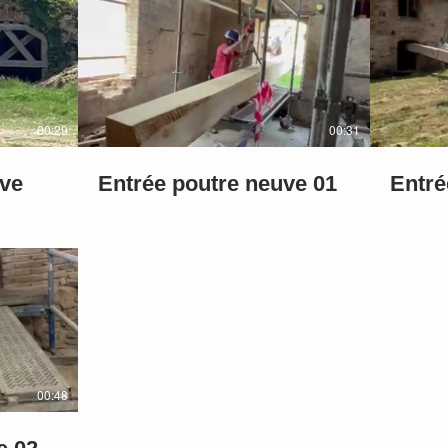
00:29
00:31
uve
Entrée poutre neuve 01
Entré
00:48