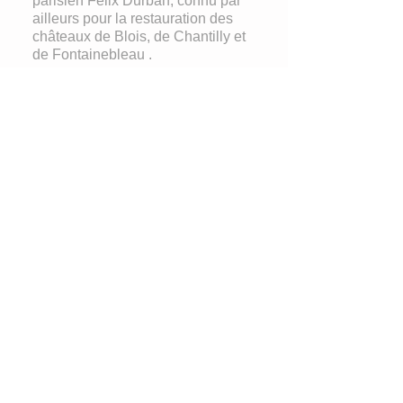
parisien Félix Durban, connu par
ailleurs pour la restauration des
châteaux de Blois, de Chantilly et
de Fontainebleau .
On admirera également, dans
l'escalier d'honneur, un important
groupe sculpté en terre cuite de
Pierre-Louis Rouillard, intitulé "la
chasse au sanglier". Cette œuvre,
marquante pour l'art animalier du
XIX siècle, est classée Monument
Historique (MH).
Nous soutenir